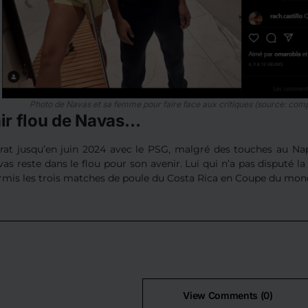
Photo de Navas et sa femme pour faire face aux critiques (source: com
nir flou de Navas…
rat jusqu’en juin 2024 avec le PSG, malgré des touches au Na
as reste dans le flou pour son avenir. Lui qui n’a pas disputé l
ormis les trois matches de poule du Costa Rica en Coupe du mon
View Comments (0)