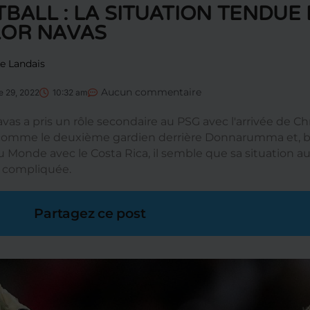
BALL : LA SITUATION TENDUE 
LOR NAVAS
e Landais
Aucun commentaire
 29, 2022
10:32 am
vas a pris un rôle secondaire au PSG avec l'arrivée de Chr
 comme le deuxième gardien derrière Donnarumma et, bien
 Monde avec le Costa Rica, il semble que sa situation au 
i compliquée.
Partagez ce post