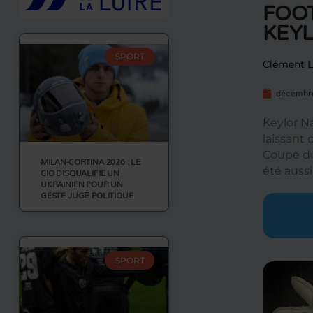
FOOT
KEY
SPORT
Clément L
décembre
Keylor Na
laissant
Coupe du
MILAN-CORTINA 2026 : LE
été auss
CIO DISQUALIFIE UN
UKRAINIEN POUR UN
GESTE JUGÉ POLITIQUE
SPORT