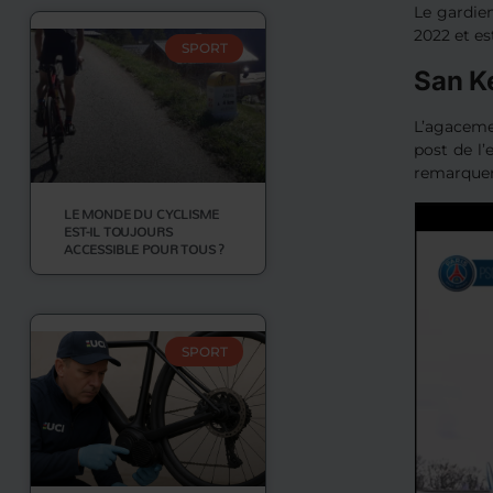
Le gardien
2022 et es
SPORT
San K
L’agaceme
post de l’
remarquer
LE MONDE DU CYCLISME
EST-IL TOUJOURS
ACCESSIBLE POUR TOUS ?
SPORT