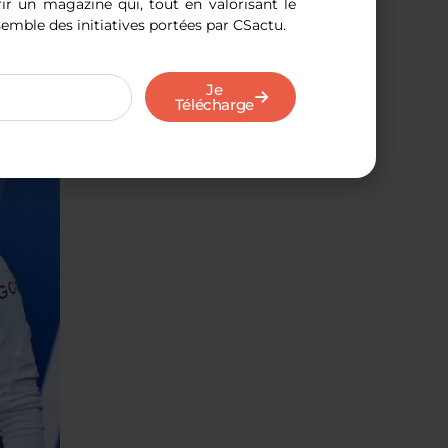
iver sur le terrain d’entraînement avec le
r un magazine qui, tout en valorisant le
 clan Navas n’a pas tardé à répondre aux
semble des initiatives portées par CSactu.
Je
Télécharge