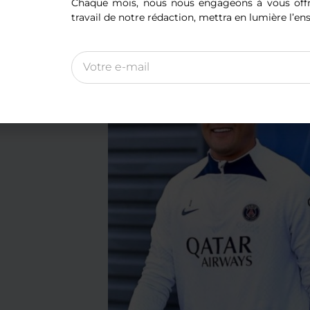
poste suscite encore plus de polémique. En effet, on le voit arr
Chaque mois, nous nous engageons à vous offri
uffi. Laissant penser à un laisser-aller durant les fêtes… Le
travail de notre rédaction, mettra en lumière l’en