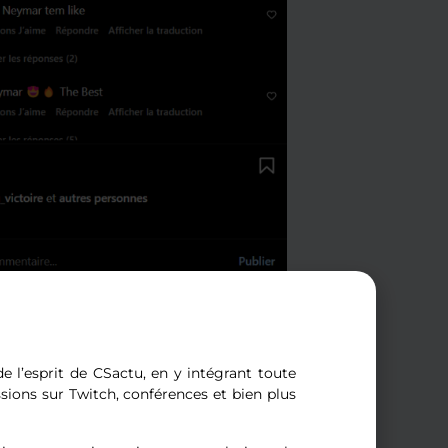
 si j’apparaissais, puis j’ai réalisé que ce
is.
orters du PSG lui ont fait voir dans les
parisien.
e l’esprit de CSactu, en y intégrant toute
ssions sur Twitch, conférences et bien plus