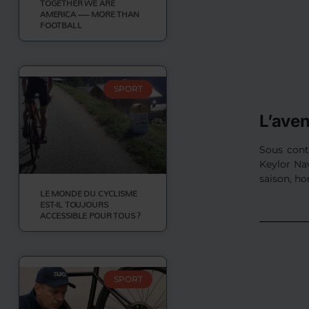
TOGETHER WE ARE
AMERICA — MORE THAN
FOOTBALL
SPORT
L’ave
Sous cont
Keylor Nav
saison, h
LE MONDE DU CYCLISME
EST-IL TOUJOURS
ACCESSIBLE POUR TOUS ?
SPORT