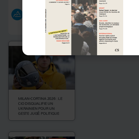
Cet autre 
visage bo
critiques.
SPORT
MILAN-CORTINA 2026 : LE
CIO DISQUALIFIE UN
UKRAINIEN POUR UN
GESTE JUGÉ POLITIQUE