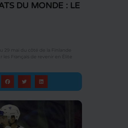
TS DU MONDE : LE
u 29 mai du côté de la Finlande
les Français de revenir en Élite