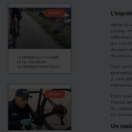
L’espoir
SPORT
Après la t
hockey mo
offensive
qui a prof
du saisir 
de parcour
LE MONDE DU CYCLISME
EST-IL TOUJOURS
ACCESSIBLE POUR TOUS ?
Tout comm
promettait
2. Une déf
Malheureus
SPORT
Dans une p
France dev
du capitai
Un premier
Un main