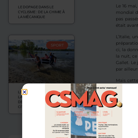
Le 16 mai
LE DOPAGE DANS LE
CYCLISME : DE LA CHIMIE À
mondial d
LA MÉCANIQUE
pas passés
était avan
L’Italie,
préparatio
SPORT
ci, la don
la nuit, c
Gallet. Le
par ailleu
Mais cette
l’Italie c
LE SAUVETAGE SPORTIF : À
de plus. 
LA CROISÉE DU SPORT ET
éliminati
DE L’ENGAGEMENT
CITOYEN
groupe qui
Des rév
VOIR PLUS
Mais dans 
a assuré s