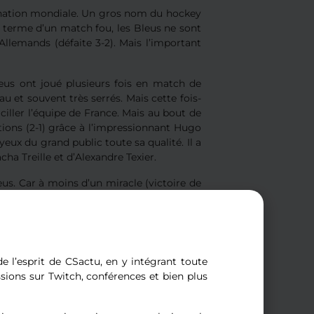
e nation mondiale. Un gros nom du hockey
 terme d’un match fou, les Bleus ne sont
 Allemands (défaite 3-2). Mais l’important
leus ont joué plusieurs fois en match de
u et souvent très serrés. Mais cette fois-
vaciller l’équipe de France. Mais au bout de
ations (2-1) grâce à l’impressionnant Hugo
eux du grand public toute sa qualité. Il a
ha Treille et d’Alexandre Texier.
eus. Car à moins d’un miracle (victoire de
lace parmi l’élite mondiale au moins un an
eaucoup de déceptions depuis 3 ans. Une
 Une belle récompense donc pour tout un
e l’esprit de CSactu, en y intégrant toute
ssions sur Twitch, conférences et bien plus
On pense rapidement à Alexandre Texier qui
d’Antoine Roussel (retenus avec leur club