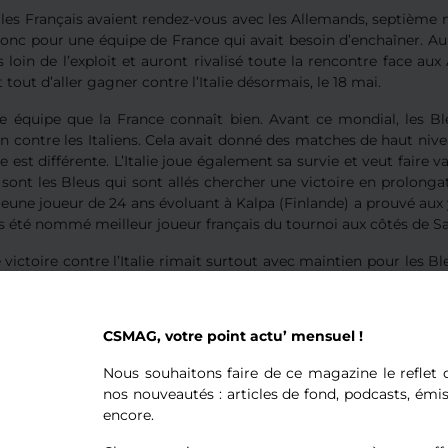
, les Français avaient rendez-vous avec les Allemands, septièm
onc pour une équipe de France qui avait besoin d’enchaîner. Au
 loin de l’exploit et auront rivalisé toute la rencontre face aux
t tout d’aller gagner contre l’Italie désormais, le 18 mai.
 une équipe que la France connaît bien. Avant ce mondial, les B
n contre les Italiens. Cela avait donné des matches de haut nivea
ne est différente. L’Italie joue également sa survie et veut faire 
e sont les Bleus qui sont allés chercher une victoire en prolong
 jeune joueur de 24 ans évoluant à Kalpa (Finlande) a prouvé aux y
rs été nommé meilleur joueur français du tournoi aux côtés de Sac
 victoire contre l’Italie rimait surtout avec maintien pour les Bl
ontre le Canada et l’Allemagne), l’équipe de France assurait sa p
Une belle récompense pour cette génération qui aura connu b
on au TQO en août dernier, la descente en Élite IA en 2019…
CSMAG, votre point actu’ mensuel !
 a joué à l’unisson pour un seul et même objectif.
Nous souhaitons faire de ce magazine le reflet d
élations dans le clan français
nos nouveautés : articles de fond, podcasts, émi
encore.
ce sport collectif, de belles individualités sont sorties du lot. 
on rôle de leader avec l’absence de Pierre-Edouard Bellemare et 