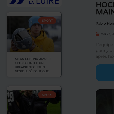
HOCK
MAIN
SPORT
Pablo Hen
mai 27, 
L'équipe
pour y d
après l'e
MILAN-CORTINA 2026 : LE
CIO DISQUALIFIE UN
UKRAINIEN POUR UN
GESTE JUGÉ POLITIQUE
SPORT