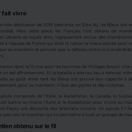
 fait vivre
errible désillusion de 2019 (descente en Élite IA), les Bleus ont e
ndial. Mais cette place, les Français l’ont obtenu de maniè
 en Ukraine se voyait donc logiquement exclue des championna
ité à l’équipe de France qui était la nation la mieux placée pour
pour se maintenir et prouver que la défaite contre la Grande-Bre
s.
ence donc le 13 mai pour les hommes de Philippe Bozon. Une en
 un bel affrontement. Et la bataille a bien eu lieu à Helsinki mêm
aite au goût amer tant les Bleus ont prouvé leur capacité à dé
ement, pour se maintenir, il faut des points et des victoires.
oule composée de l’Italie, le Kazakhstan, le Canada, la Suisse,
ait battre au moins l’Italie et le Kazakhstan pour croire au mai
ne Fleury ont décroché leur première victoire. Un succès 2-1 fa
 pas vers le maintien qui va permettre à tout un groupe de haus
tien obtenu sur le fil