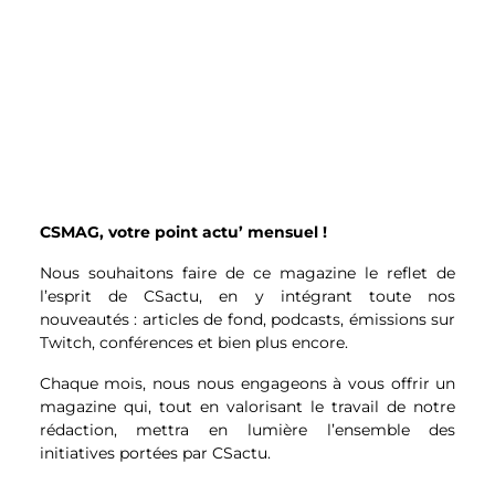
encore 11,5 % sur RTL. C’est le cas
également sur C8 : 50 % du temps
d’antenne était occupé par la famille
politique d’extrême-droite, quand la
gauche, elle, n’en cumulait que 11,5 %. Les
têtes de liste du Parti animaliste,
Écologistes, Parti Pirate, Territoires en
Mouvement sont quant à eux entièrement
invisibilisés.
CSMAG, votre point actu’ mensuel !
Ces chiffres interrogent quant au degré
d’implication des chaînes privées dans la
Nous souhaitons faire de ce magazine le reflet de
sphère politique. C’est d’ailleurs la raison
l’esprit de CSactu, en y intégrant toute nos
pour laquelle CNews fait aujourd’hui l’objet
nouveautés : articles de fond, podcasts, émissions sur
d’un contrôle renforcé de la part de
Twitch, conférences et bien plus encore.
l’Autorité de régulation de la
communication audiovisuelle et
Chaque mois, nous nous engageons à vous offrir un
numérique, l’ARCOM.
magazine qui, tout en valorisant le travail de notre
rédaction, mettra en lumière l’ensemble des
Des français mal
initiatives portées par CSactu.
informés