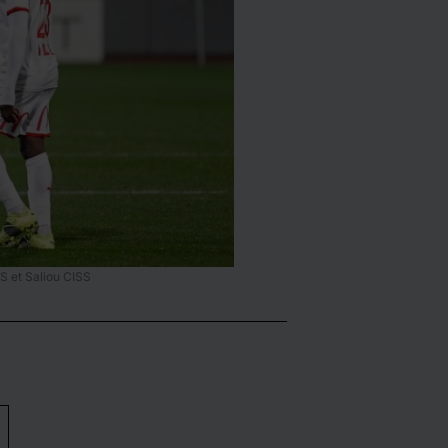
S et Saliou CISS