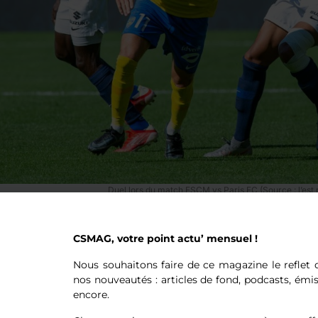
Duel lors du match FSCM vs Paris FC (Source : l’est 
e pour les play-offs
e monter directement en Ligue 1, il reste encore une belle oppor
CSMAG, votre point actu’ mensuel !
ème
ème
ncipe suivant. Le 4
du classement final affronte le 5
, p
quipe qui sort gagnante de ce play-off rencontre en barrage le 1
Nous souhaitons faire de ce magazine le reflet d
remière division pour le vainqueur.
nos nouveautés : articles de fond, podcasts, émi
encore.
ème
ème
ve un classement assez serré entre la 2
et la 5
place (4 p