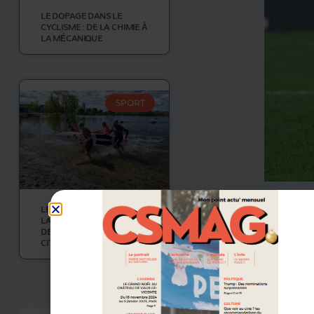
LE DOPAGE DANS LE
CYCLISME : DE LA CHIMIE À
LA MÉCANIQUE
SPORT
La lutt
LE SAUVETAGE SPORTIF : À
LA CROISÉE DU SPORT ET
DE L’ENGAGEMENT
À défaut d
CITOYEN
sur le pri
ème
3
. L’é
VOIR PLUS
place en p
On retrou