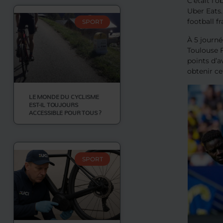
C’était l’
Uber Eats
football fr
SPORT
À 5 journé
Toulouse F
points d’a
obtenir ce
LE MONDE DU CYCLISME
EST-IL TOUJOURS
ACCESSIBLE POUR TOUS ?
SPORT