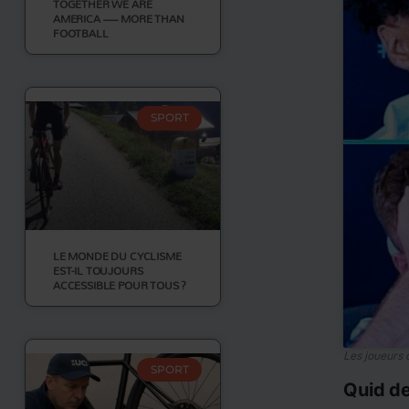
TOGETHER WE ARE
AMERICA — MORE THAN
FOOTBALL
SPORT
LE MONDE DU CYCLISME
EST-IL TOUJOURS
ACCESSIBLE POUR TOUS ?
Les joueurs 
SPORT
Quid d