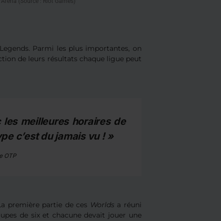
rArena (Source : Riot Games)
Legends. Parmi les plus importantes, on
ction de leurs résultats chaque ligue peut
c les meilleures horaires de
e c’est du jamais vu ! »
ée OTP
La première partie de ces
Worlds
a réuni
oupes de six et chacune devait jouer une