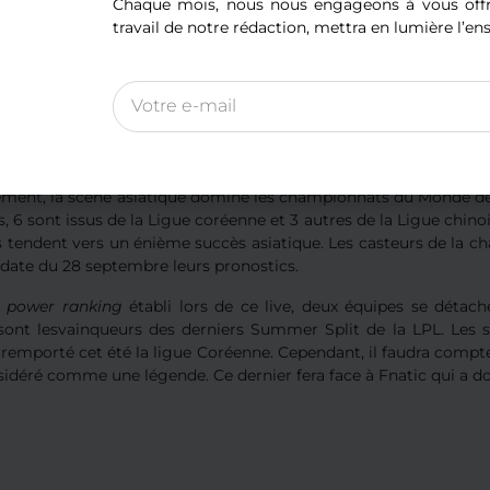
cation.
Chaque mois, nous nous engageons à vous offri
travail de notre rédaction, mettra en lumière l’en
oupe B, c’est l’équipe coréenne de DRX qui a été reçue « 5 sur 5
ble vainqueur des Worlds et T1, structure la plus titrée avec 3 ch
ejoindre le
Main Event
est l’équipe chinoise RNG après avoir ren
oris de la compétition
ement, la scène asiatique domine les championnats du Monde de L
, 6 sont issus de la Ligue coréenne et 3 autres de la Ligue chino
 tendent vers un énième succès asiatique. Les casteurs de la chaî
 date du 28 septembre leurs pronostics.
e
power ranking
établi lors de ce live, deux équipes se déta
sont lesvainqueurs des derniers Summer Split de la LPL. Les
 remporté cet été la ligue Coréenne. Cependant, il faudra compte
idéré comme une légende. Ce dernier fera face à Fnatic qui a do