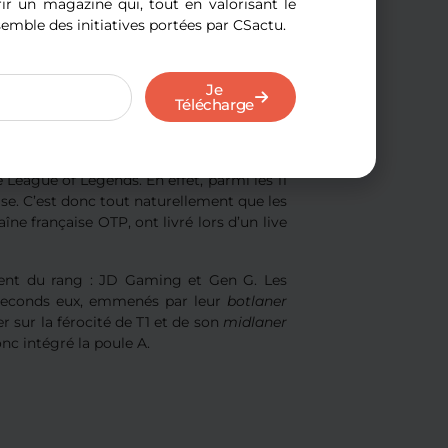
r un magazine qui, tout en valorisant le
semble des initiatives portées par CSactu.
 ». Elle rejoint donc ses compatriotes de
ampionnats à leur actif. Enfin la dernière
versé la seule équipe japonaise du tournoi
Je
Télécharge
eague of Legends. En effet, parmi les 11
ise. C’est donc tout naturellement que les
ne française OTP, ont livré lors d’un live
chent du rang : JD Gaming et Gen G. Les
 seconds eux, emmenés par leur
botlaner
r sur la férocité de T1 et de son
midlaner
nc intégré la poule A.