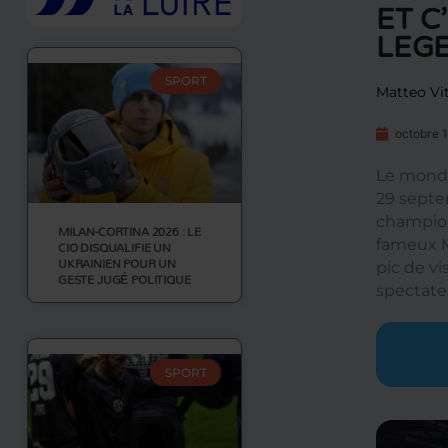
ET C
LEGE
SPORT
Matteo Vit
octobre 
Le mondi
29 septem
championn
MILAN-CORTINA 2026 : LE
fameux M
CIO DISQUALIFIE UN
UKRAINIEN POUR UN
pic de v
GESTE JUGÉ POLITIQUE
spectate
SPORT