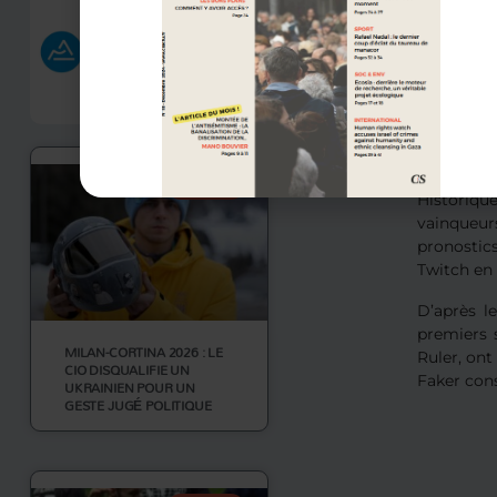
de qualifi
Dans le gr
Gen G, dou
équipe a r
: DFM.
Les fav
SPORT
Historiqu
vainqueurs
pronostics
Twitch en
D’après l
premiers 
MILAN-CORTINA 2026 : LE
Ruler, ont
CIO DISQUALIFIE UN
Faker cons
UKRAINIEN POUR UN
GESTE JUGÉ POLITIQUE