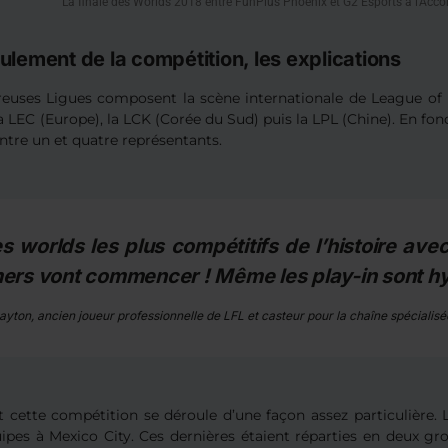
La finale des Worlds 2018 entre FunPlus Phoenix et G2 Esports à l'Acco
ulement de la compétition, les explications
uses Ligues composent la scène internationale de League of 
a LEC (Europe), la LCK (Corée du Sud) puis la LPL (Chine). En fon
ntre un et quatre représentants.
s worlds les plus compétitifs de l’histoire ave
rs vont commencer ! Même les play-in sont hyp
ayton, ancien joueur professionnelle de LFL et casteur pour la chaîne spécialis
 cette compétition se déroule d’une façon assez particulière. 
ipes à Mexico City. Ces dernières étaient réparties en deux gr