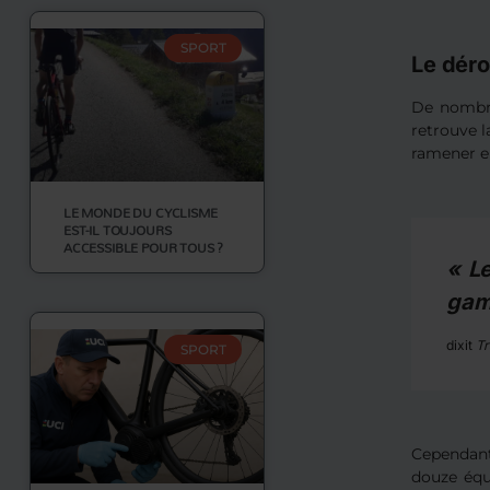
SPORT
Le déro
De nombre
retrouve l
ramener e
LE MONDE DU CYCLISME
EST-IL TOUJOURS
ACCESSIBLE POUR TOUS ?
« Le
game
dixit
Tr
SPORT
Cependant
douze équ