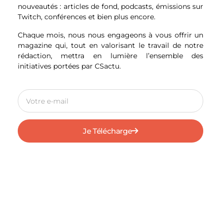
nous raconter ou un reporter à
nouveautés : articles de fond, podcasts, émissions sur
recommander à nos jeunes
Twitch, conférences et bien plus encore.
lecteurs ?
Chaque mois, nous nous engageons à vous offrir un
magazine qui, tout en valorisant le travail de notre
Jacques Legros : Les personnes que je vais
rédaction, mettra en lumière l’ensemble des
vous recommander sont forcément mes
initiatives portées par CSactu.
copains. Je pense à Michel Scott et à tous
les grands reporters de TF1 que j’ai connus.
Je pense également à ceux que j’ai connu à
RTL et France Inter aussi d’ailleurs. Ce sont
des gens qui ont vraiment la foi chevillée
au corps et qui sont capables de prendre
Je Télécharge
des gros risques pour faire partager ce
qu’il se passe et souvent les horreurs qu’il
se passe. Sans eux, nous serions ignorants !