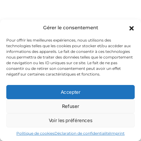
VERS UN RÉGIME D’APARTHEID DE PLUS EN PLUS CONFIRMÉ EN
ISRAËL ?
Gérer le consentement
LIRE »
Pour offrir les meilleures expériences, nous utilisons des
technologies telles que les cookies pour stocker et/ou accéder aux
informations des appareils. Le fait de consentir à ces technologies
Lou Bazart-Gelly
avril 24, 2026
Aucun commentaire
nous permettra de traiter des données telles que le comportement
de navigation ou les ID uniques sur ce site. Le fait de ne pas
consentir ou de retirer son consentement peut avoir un effet
négatif sur certaines caractéristiques et fonctions.
POLITIQUE
Accepter
Refuser
Voir les préférences
Politique de cookies
Déclaration de confidentialité
Imprint