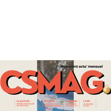
POLITIQUE
« OTAGES D’ÉTAT » EN IRAN : CÉCILE KOHLER ET JACQUES
PARIS DE RETOUR EN FRANCE APRÈS PLUS DE TROIS ANS DE
DÉTENTION
INTERNATIONAL