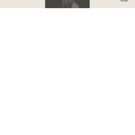
TRUMP ET L’OTAN : VERS UNE RUPTURE HISTORIQUE ?
LIRE »
Celia Allouche
mai 7, 2026
Aucun commentaire
POLITIQUE