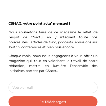
Présente sur le plateau de CNEWS le 28
janvier dernier, Marine Le Pen a déclaré
qu’elle prenait le changement de position
de sa nièce telle une « trahison
personnelle. » La trahison politique se
CSMAG, votre point actu’ mensuel !
transforme ainsi en un véritable drame
familial. Néanmoins, si la candidate du
Nous souhaitons faire de ce magazine le reflet de
Rassemblement National exprime que la
l’esprit de CSactu, en y intégrant toute nos
nouvelle est « brutale » et « violente », sa
nouveautés : articles de fond, podcasts, émissions sur
réaction semble jouer en sa faveur en
Twitch, conférences et bien plus encore.
usant d’une stratégie humanisante. En
effet, Marine Le Pen admet être touchée
Chaque mois, nous nous engageons à vous offrir un
par cet événement, exprimant ainsi
magazine qui, tout en valorisant le travail de notre
émotions et sentiments sur la scène
rédaction, mettra en lumière l’ensemble des
publique.
initiatives portées par CSactu.
Cependant, si Marion Maréchal-Le Pen ne
soutient pas Marine Le Pen, celle-ci peut
compter sur son père, Jean-Marie Le Pen
qui a sollicité son intérêt et son soutien
pour la candidature de sa fille.
Je Télécharge