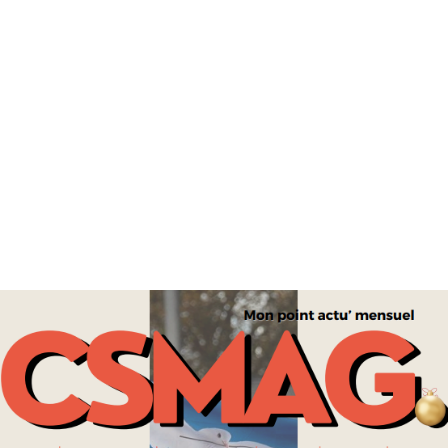
VICTOIRE DE MAGYAR AUX ÉLECTIONS LÉGISLATIVES
HONGROISES
POLITIQUE
« OTAGES D’ÉTAT » EN IRAN : CÉCILE KOHLER ET JACQUES
PARIS DE RETOUR EN FRANCE APRÈS PLUS DE TROIS ANS DE
DÉTENTION