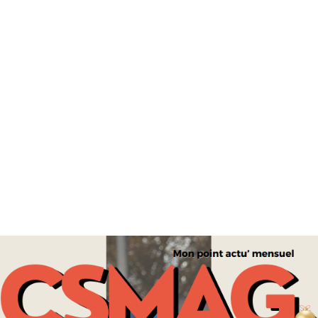
VERS UN RÉGIME D’APARTHEID DE PLUS EN PLUS
CONFIRMÉ EN ISRAËL ?
POLITIQUE
LA POLÉMIQUE SUR LA LOI YADAN: LA POLITIQUE FACE À
SES CONTRADICTIONS