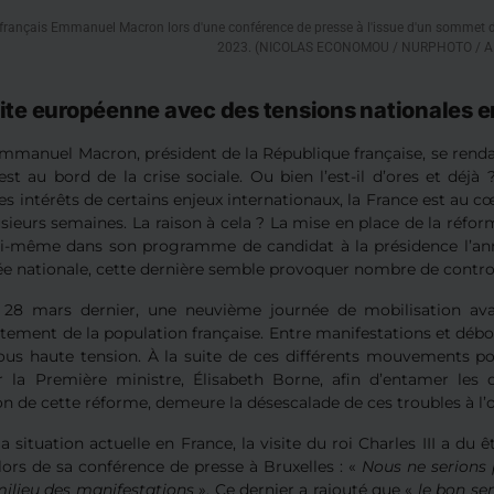
 français Emmanuel Macron lors d'une conférence de presse à l'issue d'un sommet du
2023. (NICOLAS ECONOMOU / NURPHOTO / A
ite européenne avec des tensions nationales en
Emmanuel Macron, président de la République française, se rend
st au bord de la crise sociale. Ou bien l’est-il d’ores et déjà
es intérêts de certains enjeux internationaux, la France est au 
usieurs semaines. La raison à cela ? La mise en place de la réf
i-même dans son programme de candidat à la présidence l’anné
ée nationale, cette dernière semble provoquer nombre de contr
28 mars dernier, une neuvième journée de mobilisation avait
ment de la population française. Entre manifestations et débor
sous haute tension. À la suite de ces différents mouvements pop
r la Première ministre, Élisabeth Borne, afin d’entamer les dis
n de cette réforme, demeure la désescalade de ces troubles à l’
la situation actuelle en France, la visite du roi Charles III a
 lors de sa conférence de presse à Bruxelles : «
Nous ne serions 
milieu des manifestations
». Ce dernier a rajouté que «
le bon se