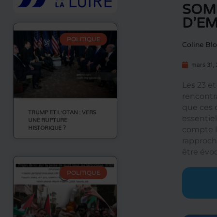
SOMM
D’E
POLITIQUE
Coline Bl
mars 31,
Les 23 e
rencontr
que ces 
TRUMP ET L’OTAN : VERS
essentie
UNE RUPTURE
HISTORIQUE ?
compte l
rapproch
être évo
POLITIQUE