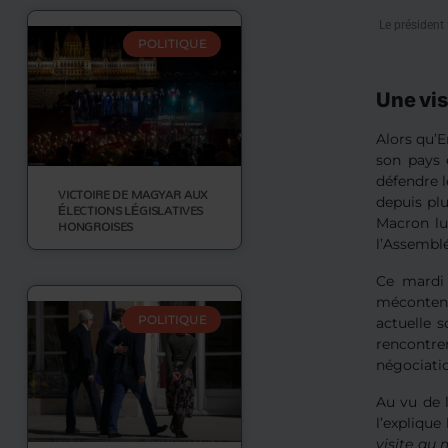
Le président
POLITIQUE
Une vis
Alors qu’
son pays e
défendre l
VICTOIRE DE MAGYAR AUX
depuis pl
ÉLECTIONS LÉGISLATIVES
Macron lu
HONGROISES
l’Assembl
Ce mardi 
mécontente
POLITIQUE
actuelle 
rencontre
négociatio
Au vu de 
l’explique
visite au 