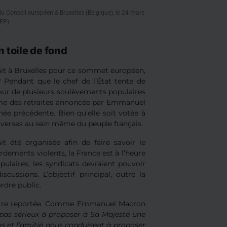
 Conseil européen à Bruxelles (Belgique), le 24 mars
FP)
 toile de fond
ait à Bruxelles pour ce sommet européen,
 ? Pendant que le chef de l’État tente de
cœur de plusieurs soulèvements populaires
orme des retraites annoncée par Emmanuel
e précédente. Bien qu’elle soit votée à
overses au sein même du peuple français.
 été organisée afin de faire savoir le
dements violents, la France est à l’heure
ulaires, les syndicats devraient pouvoir
cussions. L’objectif principal, outre la
ordre public.
 du être reportée. Comme Emmanuel Macron
pas sérieux à proposer à Sa Majesté une
ns et l’amitié nous conduisent à proposer