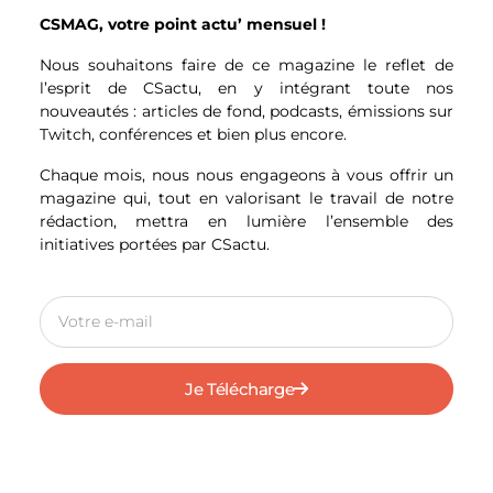
Otros miembros notables son Vicente
CSMAG, votre point actu’ mensuel !
Carrillo Fuentes, conocido como
« Viceroy », del Cártel de Juárez, y Antonio
Nous souhaitons faire de ce magazine le reflet de
Oseguera Cervantes, hermano del líder del
l’esprit de CSactu, en y intégrant toute nos
Cártel Jalisco Nueva Generación (CJNG),
nouveautés : articles de fond, podcasts, émissions sur
Nemesio Oseguera.
Twitch, conférences et bien plus encore.
La extradición también incluye a José
Chaque mois, nous nous engageons à vous offrir un
Ángel Canobbio Inzunza, un operador
magazine qui, tout en valorisant le travail de notre
financiero cercano a Iván Archivaldo
rédaction, mettra en lumière l’ensemble des
Guzmán, hijo de Joaquín « El Chapo »
initiatives portées par CSactu.
Guzmán, quien se encargaba de la
planificación de rutas para la distribución
internacional de fentanilo, metanfetamina
y cocaína.
Además, miembros de otros grupos
criminales como La Familia Michoacana
Je Télécharge
también figuran entre los extraditados.