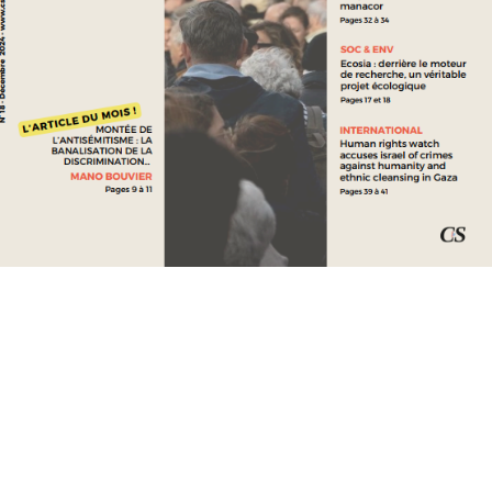
INTERNATIONAL
CUBA, AN ISLAND ON THE BRINK
LIRE »
Mathilda CALAIS DELGADO
mai 25, 2026
Aucun