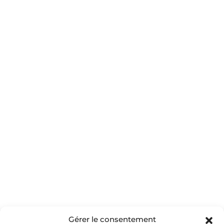
VOIR PLUS
À LA UNE
MAGAZINE
À PROPOS
PARTENAIRES
Oui, Merci
Gérer le consentement