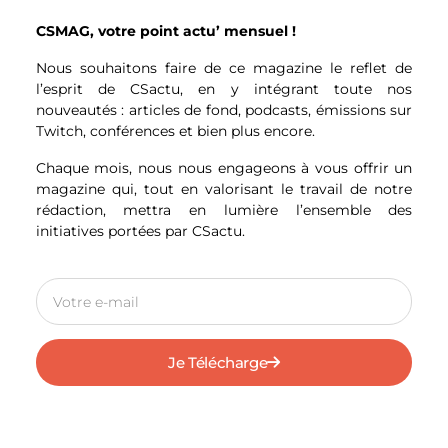
Dans la bande de Gaza, les destructions
CSMAG, votre point actu’ mensuel !
affectent aussi l’environnement,
selon
les
chercheurs Samer Abdelnour et Nicholas
Nous souhaitons faire de ce magazine le reflet de
Roy. Au niveau des débris, le bilan est
l’esprit de CSactu, en y intégrant toute nos
lourd. Ainsi, «
plus de 41 946 018 tonnes de
nouveautés : articles de fond, podcasts, émissions sur
débris
», sont présentes sur le territoire.
Twitch, conférences et bien plus encore.
«
Soit 14 fois plus que la somme combinée
des débris de tous les autres conflits à
Chaque mois, nous nous engageons à vous offrir un
Gaza depuis 2008
», analysent-ils.
magazine qui, tout en valorisant le travail de notre
rédaction, mettra en lumière l’ensemble des
Cette pollution est très importante et le
initiatives portées par CSactu.
déblayage des décombres pourrait durer
très longtemps car certains débris
compliquent le tri. Par exemple, «
plus de
25 000 tonnes d’explosifs ont été larguées
sur Gaza entre octobre 2023 et février
2024
», selon Samer Abdelnour et Nicholas
Je Télécharge
Roy. Autant de matériaux mêlés aux ruines
des infrastructures palestiniennes. Il ne
faut pas non plus oublier les explosifs qui
n’ont pas fonctionné et qui ne peuvent