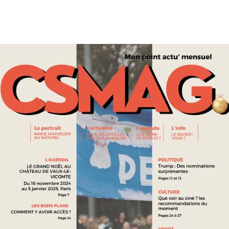
L’ADMINISTRATION TRUMP FREINE L’ÉOLIEN OFFSHORE AUX
ÉTATS-UNIS
SOCIÉTÉ ET ENVIRONNEMENT
LA GÉNÉRATION « CHILDFREE » : POURQUOI LES JEUNES NE
VEULENT PLUS D’ENFANTS ?