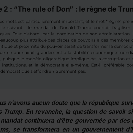
 2 : “The rule of Don” : le règne de Tr
es mots est particulièrement important, et le mot “règne” prend
t le suivant : le mandat de Donald Trump pourrait fragiliser 
ques. Tout d’abord, par la nomination de son administration, 
 beaucoup plus attribué des places de pouvoirs à des membres d
litique et proximité du pouvoir serait de transformer la démocr
ue, ce qui nuirait grandement à la stabilité économique mondia
, puisque le modèle oligarchique implique de la corruption et 
 institutions, et la démocratie elle-même. Est-il préférable p
 démocratique s’effondre ? Sûrement pas.
us n’avons aucun doute que la république sur
 Trump. En revanche, la question de savoir si
 mandat continuera d’être gouvernée par des l
ms, se transformera en un gouvernement d’