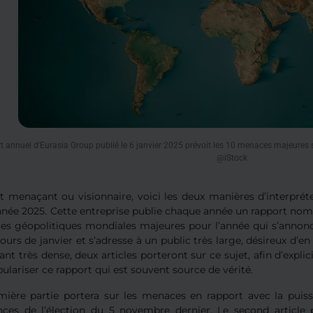
t annuel d'Eurasia Group publié le 6 janvier 2025 prévoit les 10 menaces majeures 
@iStock
t menaçant ou visionnaire, voici les deux manières d’interpréte
née 2025. Cette entreprise publie chaque année un rapport nomm
s géopolitiques mondiales majeures pour l’année qui s’annonce.
ours de janvier et s’adresse à un public très large, désireux d’en 
ant très dense, deux articles porteront sur ce sujet, afin d’expli
ulariser ce rapport qui est souvent source de vérité.
mière partie portera sur les menaces en rapport avec la pui
ces de l’élection du 5 novembre dernier. Le second article pr