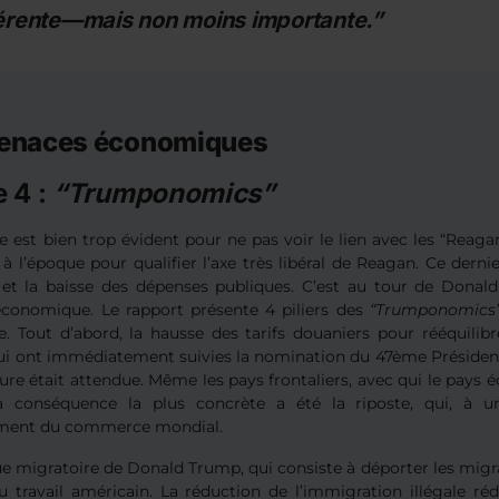
férente—mais non moins importante.”
enaces économiques
 4 :
“Trumponomics”
le est bien trop évident pour ne pas voir le lien avec les “Rea
é à l’époque pour qualifier l’axe très libéral de Reagan. Ce derni
 et la baisse des dépenses publiques. C’est au tour de Dona
économique. Le rapport présente 4 piliers des
“Trumponomics
e. Tout d’abord, la hausse des tarifs douaniers pour rééquili
ui ont immédiatement suivies la nomination du 47ème Président
re était attendue. Même les pays frontaliers, avec qui le pays éc
 conséquence la plus concrète a été la riposte, qui, à un
ement du commerce mondial.
ue migratoire de Donald Trump, qui consiste à déporter les migra
 travail américain. La réduction de l’immigration illégale ré