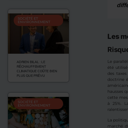
dif
SOCIÉTÉ ET
ENVIRONNEMENT
Les m
Risque
ADRIEN BILAL : LE
Le parallè
RÉCHAUFFEMENT
été utilis
CLIMATIQUE COÛTE BIEN
des taxes
PLUS QUE PRÉVU
doctrine 
américain
hausses q
cette mesu
SOCIÉTÉ ET
à 25%. La
ENVIRONNEMENT
ralentiss
La politiq
marché du