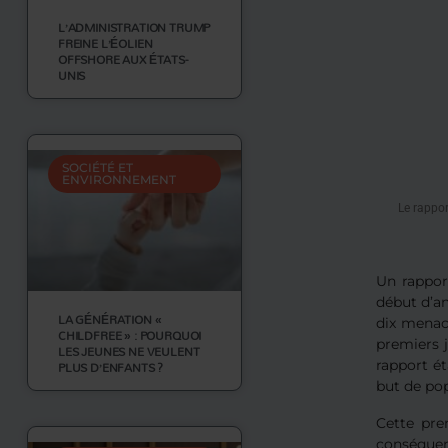
L’ADMINISTRATION TRUMP
FREINE L’ÉOLIEN
OFFSHORE AUX ÉTATS-
UNIS
SOCIÉTÉ ET
ENVIRONNEMENT
Le rappor
Un rappor
début d’an
LA GÉNÉRATION «
dix menace
CHILDFREE » : POURQUOI
premiers j
LES JEUNES NE VEULENT
PLUS D’ENFANTS ?
rapport ét
but de pop
Cette pre
conséquen