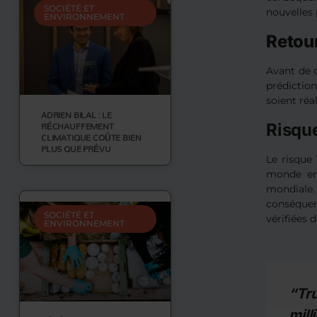
SOCIÉTÉ ET
nouvelles 
ENVIRONNEMENT
Retou
Avant de c
prédictio
soient réa
ADRIEN BILAL : LE
RÉCHAUFFEMENT
Risque
CLIMATIQUE COÛTE BIEN
PLUS QUE PRÉVU
Le risque 
monde ent
mondiale.
conséquen
SOCIÉTÉ ET
vérifiées 
ENVIRONNEMENT
“Tr
mil