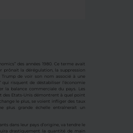
ganomics” des années 1980. Ce terme avait
er prônait la dérégulation, la suppression
ld Trump de voir son nom associé à une
”
qui risquent de déstabiliser l’économie
brer la balance commerciale du pays. Les
 des Etats-Unis démontrent à quel point
hange le plus, se voient infliger des taux
e plus grande échelle entraînerait un
nts dans leur pays d’origine, va tendre le
duira drastiquement la quantité de main