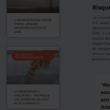
Risque
Le choix d
L’ADMINISTRATION TRUMP
n°2 serai
FREINE L’ÉOLIEN
OFFSHORE AUX ÉTATS-
démocrati
UNIS
2016, il a
succès po
oligarchiq
en danger
envers les
SOCIÉTÉ ET
ENVIRONNEMENT
puissance
“No
LA GÉNÉRATION «
sous
CHILDFREE » : POURQUOI
LES JEUNES NE VEULENT
son
PLUS D’ENFANTS ?
Ada