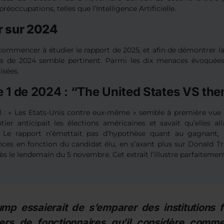
préoccupations, telles que l’Intelligence Artificielle.
r sur 2024
ommencer à étudier le rapport de 2025, et afin de démontrer la l
ns de 2024 semble pertinent. Parmi les dix menaces évoquées, 
lisées.
 1 de 2024 : “The United States VS th
1 : « Les Etats-Unis contre eux-même » semble à première vue u
ier anticipait les élections américaines et savait qu’elles all
 Le rapport n’émettait pas d’hypothèse quant au gagnant, m
ces en fonction du candidat élu, en s’axant plus sur Donald T
dès le lendemain du 5 novembre. Cet extrait l’illustre parfaitemen
ump essaierait de s’emparer des institutions
liers de fonctionnaires qu’il considère comm