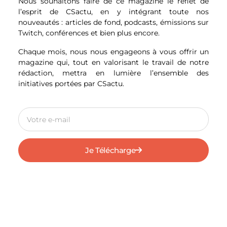
Nous souhaitons faire de ce magazine le reflet de
ces supporters a été remise en doutes. Selon
l’esprit de CSactu, en y intégrant toute nos
la presse anglaise
, ces « faux » supporters ont
nouveautés : articles de fond, podcasts, émissions sur
été payés pour mettre l’ambiance. Il est
Twitch, conférences et bien plus encore.
malheureusement impossible de vraiment
certifier cette information. Avec le prix des
Chaque mois, nous nous engageons à vous offrir un
billets qui explosent, le pays hôte aurait
magazine qui, tout en valorisant le travail de notre
même engagé une nouvelle fois des faux
rédaction, mettra en lumière l’ensemble des
supporters afin de remplir les stades. Pas
initiatives portées par CSactu.
vraiment étonnant.
C’est aux supporters de payer ?
Le timing de la remise en question de cette
Coupe du Monde n’est pas audible. Le Qatar a
obtenu le droit d’organiser cette compétition
Je Télécharge
grâce à un vote des pays membres de
l’organisation de la FIFA. Le 2 décembre 2010,
le verdict est tombé, le Qatar est le premier
pays arabe à organiser une Coupe du Monde.
Et seulement 10 ans plus tard, la population
« bien pensante » se réveille ? Certains
politiques et célébrités crient au scandale,