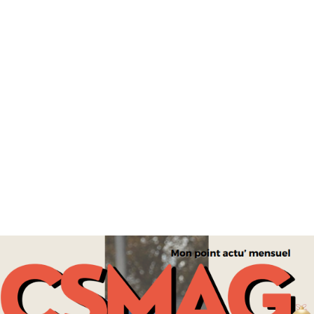
SUPER BOWL LX: TOGETHER WE ARE AMERICA — MORE
THAN FOOTBALL
SPORT
LE MONDE DU CYCLISME EST-IL TOUJOURS ACCESSIBLE
POUR TOUS ?